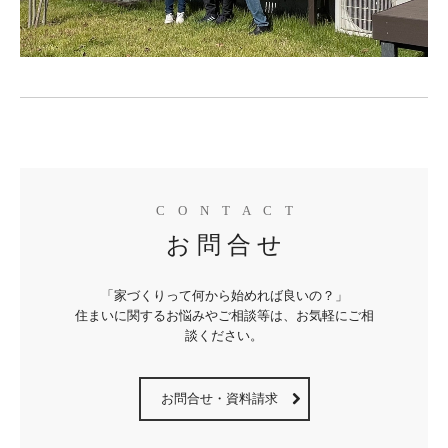
C　O　N　T　A　C　T
お 問 合 せ
「家づくりって何から始めれば良いの？」

住まいに関するお悩みやご相談等は、お気軽にご相
談ください。
お問合せ・資料請求