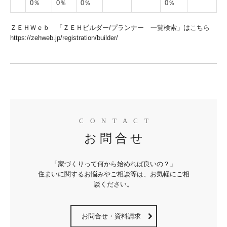
0％
0％
0％
0％
ＺＥＨＷｅｂ
「ＺＥＨビルダー/プランナー 一覧検索」はこちら
https://zehweb.jp/registration/builder/
C　O　N　T　A　C　T
お 問 合 せ
「家づくりって何から始めれば良いの？」

住まいに関するお悩みやご相談等は、お気軽にご相
談ください。
お問合せ・資料請求