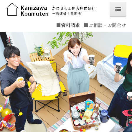
ホーム
■
資料請求
■
ご相談・お問合せ
こだわり
オーナーハウス見学
実例をみる
会社概要
スタッフ紹介
お問合せ
ブログ